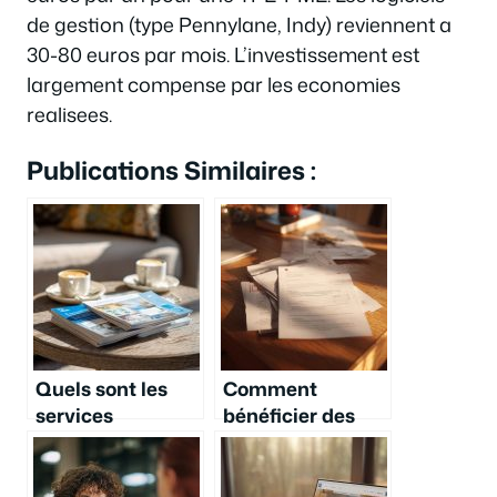
de gestion (type Pennylane, Indy) reviennent a
30-80 euros par mois. L’investissement est
largement compense par les economies
realisees.
Publications Similaires :
Quels sont les
Comment
services
bénéficier des
proposés par
solutions de
Chaabi Bank
crédit de CA
pour les
Consumer